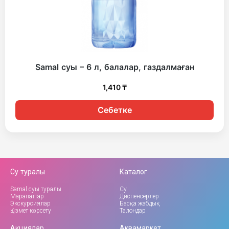
Samal суы – 6 л, балалар, газдалмаған
1,410
₸
Себетке
Су туралы
Каталог
Samal суы туралы
Су
Марапаттар
Диспенсерлер
Экскурсиялар
Басқа жабдық
Қызмет көрсету
Талондар
Акциялар
Аквамаркет