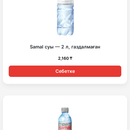
Samal суы — 2 л, газдалмаған
2,160
₸
Себетке