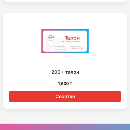
200+ талон
1,600
₸
Себетке