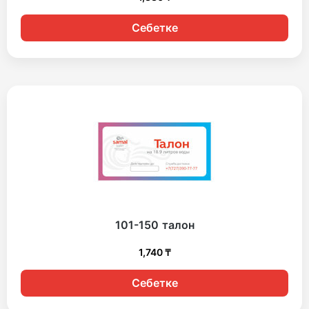
Себетке
101-150 талон
1,740
₸
Себетке