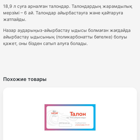
18,9 л суға арналған талондар. Талондардың жарамдылық
мерзімі – 6 ай. Талондар айырбастауға және қайтаруға
жатпайды.
Назар
аударыңыз-айырбастау ыдысы болмаған
жағдайда
айырбастау
ыдысының
(
поликарбонатты
бөтелке
)
болуы
қажет
,
оны
бізден
сатып
алуға
болады
.
Похожие товары