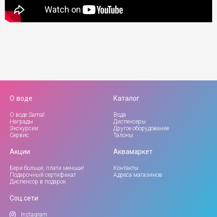
О воде
Каталог
О воде Samal
Вода
Награды
Диспенсеры
Экскурсии
Другое оборудование
Сервис
Талоны
Акции
Аквамаркет
Бери больше, плати меньше!
Контакты
Подарочный сертификат
Адреса магазинов
Диспенсор в подарок
Соц.сети
Instagram