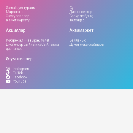
Samal суы туралы
Су
Марапаттар
Диспенсерлер
Экскурсиялар
Басқа жабдық
Қызмет көрсету
Талондар
Акциялар
Аквамаркет
Көбірек ал — азырақ төле!
Байланыс
Диспенсер сыйлыққаСыйлыққа
Дүкен мекенжайлары
диспенсер
Әлеум.желілер
Instagram
TikTok
Facebook
YouTube