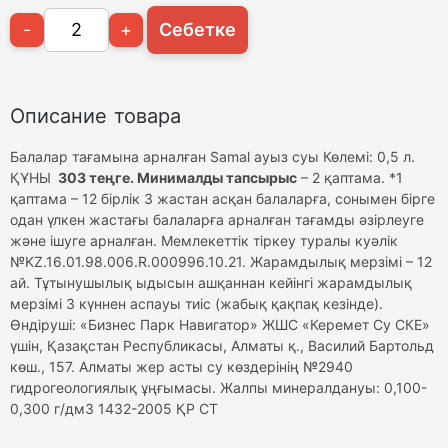
-
+
Себетке
Описание товара
Балалар тағамына арналған Samal ауыз суы Көлемі: 0,5 л.
ҚҰНЫ
303 теңге. Минималды тапсырыс
– 2 қаптама. *1
қаптама – 12 бірлік 3 жастан асқан балаларға, сонымен бірге
одан үлкен жастағы балаларға арналған тағамды әзірлеуге
және ішуге арналған. Мемлекеттік тіркеу туралы куәлік
№KZ.16.01.98.006.R.000996.10.21. Жарамдылық мерзімі – 12
ай. Тұтынушылық ыдысын ашқаннан кейінгі жарамдылық
мерзімі 3 күннен аспауы тиіс (жабық қақпақ кезінде).
Өндіруші: «Бизнес Парк Навигатор» ЖШС «Керемет Су СКЕ»
үшін, Қазақстан Республикасы, Алматы қ., Василий Бартольд
көш., 157. Алматы жер асты су көздерінің №2940
гидрогеологиялық ұңғымасы. Жалпы минералдануы: 0,100-
0,300 г/дм3 1432-2005 ҚР СТ