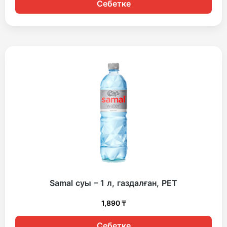
Себетке
Samal суы – 1 л, газдалған, PET
1,890
₸
Себетке