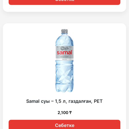
Samal суы – 1,5 л, газдалған, PET
2,100
₸
Себетке